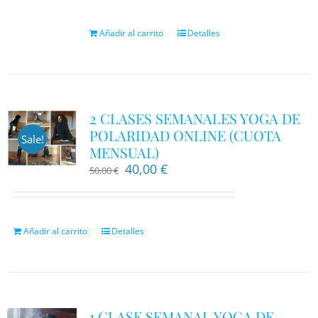
Añadir al carrito
Detalles
2 CLASES SEMANALES YOGA DE
POLARIDAD ONLINE (CUOTA
Sale!
MENSUAL)
El
El
40,00
€
50,00
€
precio
precio
original
actual
era:
es:
50,00 €.
40,00 €.
Añadir al carrito
Detalles
1 CLASE SEMANAL YOGA DE